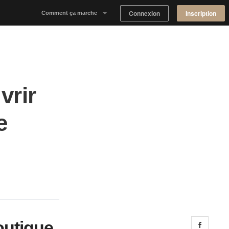
Connexion
Inscription
Comment ça marche
Notre concept
Proposer un espace
vrir
Trouver un espace
e
Tableau de Bord Propriétaire
outique
Share 