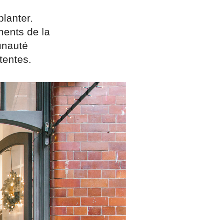
lanter.
ments de la
unauté
tentes.