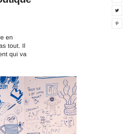
Share 
Share 
re en
s tout. Il
ent qui va