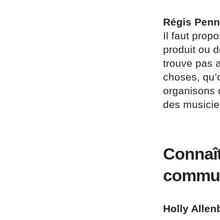
Régis Penn
Il faut pro
produit ou d
trouve pas a
choses, qu’
organisons 
des musicie
Connaît
commu
Holly Allen