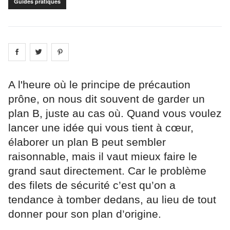
Guides pratiques
Share on
Share on
facebook
Share on
twitter
pintrest
A l'heure où le principe de précaution
prône, on nous dit souvent de garder un
plan B, juste au cas où. Quand vous voulez
lancer une idée qui vous tient à cœur,
élaborer un plan B peut sembler
raisonnable, mais il vaut mieux faire le
grand saut directement. Car le problème
des filets de sécurité c’est qu’on a
tendance à tomber dedans, au lieu de tout
donner pour son plan d’origine.