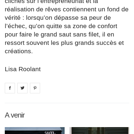
clichés sur l’entrepreneuriat et la
réalisation de rêves contiennent un fond de
vérité : lorsqu’on dépasse sa peur de
l’échec, qu’on quitte sa zone de confort
pour faire le grand saut sans filet, il en
ressort souvent les plus grands succès et
créations.
Lisa Roolant
Share on
Share on
facebook
Share on
twitter
pintrest
A venir