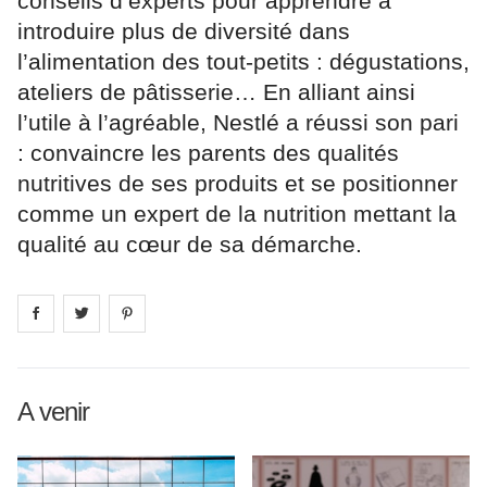
conseils d’experts pour apprendre à
introduire plus de diversité dans
l’alimentation des tout-petits : dégustations,
ateliers de pâtisserie… En alliant ainsi
l’utile à l’agréable, Nestlé a réussi son pari
: convaincre les parents des qualités
nutritives de ses produits et se positionner
comme un expert de la nutrition mettant la
qualité au cœur de sa démarche.
Share on
Share on
facebook
Share on
twitter
pintrest
A venir