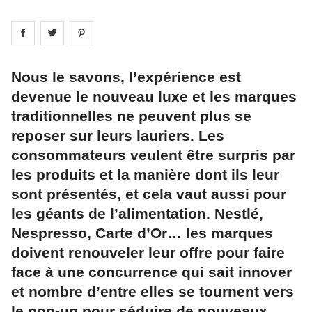
Share on
Share on
facebook
Share on
twitter
pintrest
Nous le savons, l’expérience est
devenue le nouveau luxe et les marques
traditionnelles ne peuvent plus se
reposer sur leurs lauriers. Les
consommateurs veulent être surpris par
les produits et la manière dont ils leur
sont présentés, et cela vaut aussi pour
les géants de l’alimentation. Nestlé,
Nespresso, Carte d’Or… les marques
doivent renouveler leur offre pour faire
face à une concurrence qui sait innover
et nombre d’entre elles se tournent vers
le pop-up pour séduire de nouveaux