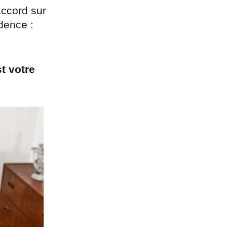
accord sur
dence :
t votre