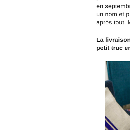
en septembr
un nom et p
après tout, 
La livraiso
petit truc e