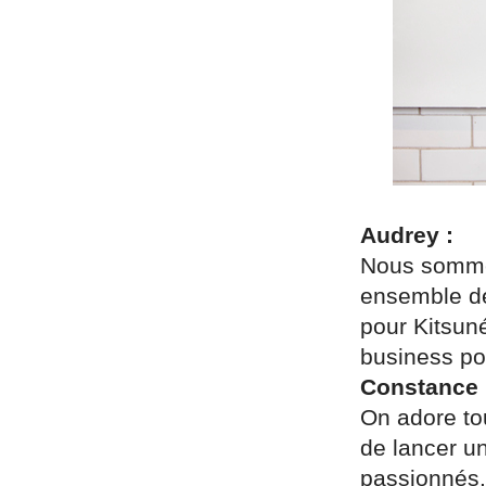
Audrey :
Nous sommes
ensemble de
pour Kitsun
business po
Constance 
On adore tou
de lancer un
passionnés.