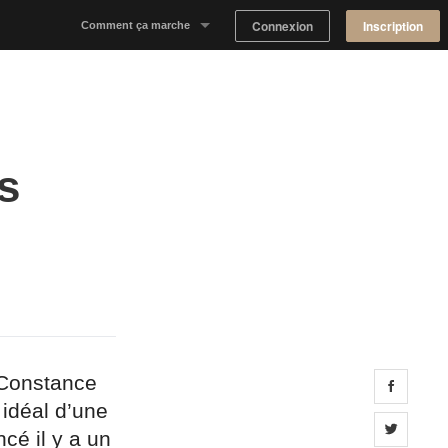
Connexion
Inscription
Comment ça marche
Notre concept
Proposer un espace
s
Trouver un espace
Tableau de Bord Propriétaire
 Constance
Share 
 idéal d’une
Share 
cé il y a un