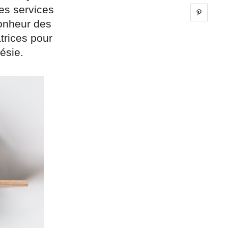
es services
Share 
bonheur des
trices pour
ésie.