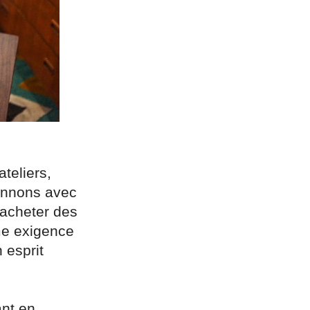
teliers,
ionnons avec
 acheter des
ême exigence
 esprit
ant en