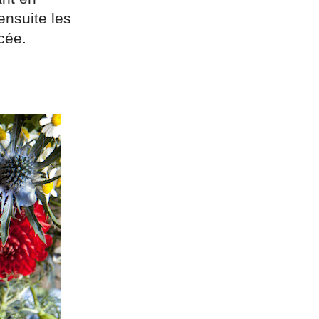
ensuite les
cée.