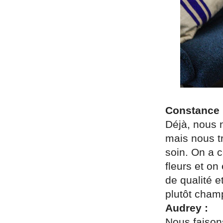
Constance 
Déjà, nous 
mais nous t
soin. On a c
fleurs et o
de qualité e
plutôt cham
Audrey :
Nous faisons