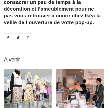
consacrer un peu de temps à la
décoration et l’ameublement pour ne
pas vous retrouver à courir chez Ikéa la
veille de l’ouverture de votre pop-up.
Share on
Share on
facebook
Share on
twitter
pintrest
A venir