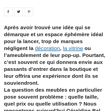
Share on
Share on
facebook
Share on
twitter
pintrest
Après avoir trouvé une idée qui se
démarque et un espace éphémère idéal
pour la lancer, trop de marques
négligent la
décoration
,
la vitrine
ou
l’ameublement de leur pop-up. Pourtant,
c’est souvent ce qui donnera envie aux
passants d’entrer dans la boutique et
leur offrira une expérience dont ils se
souviendront.
La question des meubles en particulier
pose souvent problème : quelle taille,
quel prix ou quelle utilisation ? Nous
rencontrons aujourd’hui Géraldine Bal