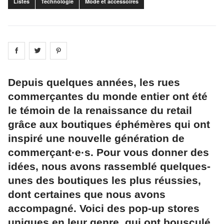
Listes
Technologie
Mode et accessoires
Share on
Share on
facebook
Share on
twitter
pintrest
Depuis quelques années, les rues
commerçantes du monde entier ont été
le témoin de la renaissance du retail
grâce aux boutiques éphémères qui ont
inspiré une nouvelle génération de
commerçant·e·s. Pour vous donner des
idées, nous avons rassemblé quelques-
unes des boutiques les plus réussies,
dont certaines que nous avons
accompagné. Voici des pop-up stores
uniques en leur genre, qui ont bousculé