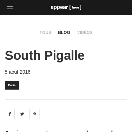
TOUS
BLOG
VIDÉOS
South Pigalle
5 août 2016
Paris
Share on
Share on
facebook
Share on
twitter
pintrest