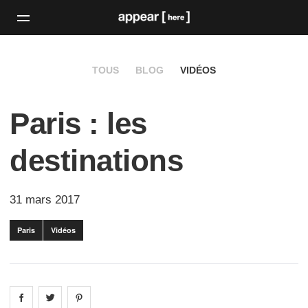
TOUS
BLOG
VIDÉOS
Paris : les
destinations
31 mars 2017
Paris
Vidéos
Share on
Share on
facebook
Share on
twitter
pintrest