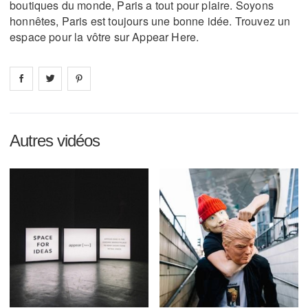
boutiques du monde, Paris a tout pour plaire. Soyons
honnêtes, Paris est toujours une bonne idée. Trouvez un
espace pour la vôtre sur Appear Here.
Share on
Share on
facebook
Share on
twitter
pintrest
Autres vidéos