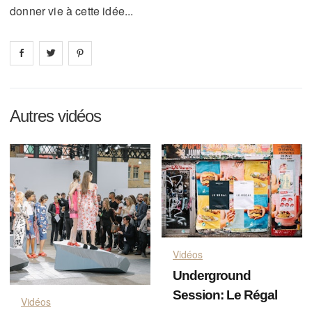
donner vie à cette idée...
Share on
Share on
facebook
Share on
twitter
pintrest
Autres vidéos
Vidéos
Underground
Session: Le Régal
Vidéos