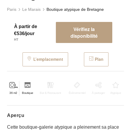
Paris
Le Marais
Boutique atypique de Bretagne
À partir de
Vérifiez la
€536/jour
disponibilité
HT
L’emplacement
Plan
36
m2
Boutique
Bar & Restaurant
Événementiel
À partager
Atypique
aperçu
Cette boutique-galerie atypique a pleinement sa place