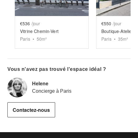
€536
/jour
€550
/jour
Vitrine Chemin-Vert
Paris
•
50
m²
Paris
•
35
m²
Vous n'avez pas trouvé l'espace idéal ?
Helene
Concierge à Paris
Contactez-nous