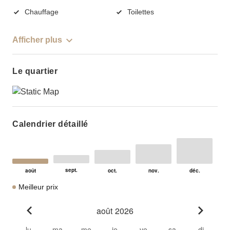
Chauffage
Toilettes
Afficher plus
Le quartier
Calendrier détaillé
Meilleur prix
août 2026
Go to previous month
Go to n
lu
ma
me
je
ve
sa
di