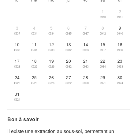
1
2
€940
€941
3
4
5
6
7
8
9
€937
€934
€934
€935
€937
€942
€940
10
11
12
13
14
15
16
€935
€934
€933
€932
€933
€937
€936
17
18
19
20
21
22
23
€928
€926
€926
€932
€933
€934
€933
24
25
26
27
28
29
30
€928
€928
€926
€922
€920
€921
€924
31
€924
Bon à savoir
Il existe une extraction au sous-sol, permettant un