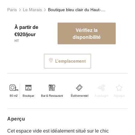
Paris
Le Marais
Boutique bleu clair du Haut-Marais
À partir de
Vérifiez la
€920/jour
disponibilité
HT
L’emplacement
80
m2
Boutique
Bar & Restaurant
Événementiel
À partager
Atypique
aperçu
Cet espace vide est idéalement situé sur le chic