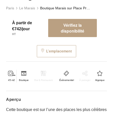
Paris
Le Marais
Boutique Marais sur Place Prestigieuse
À partir de
Vérifiez la
€742/jour
disponibilité
HT
L’emplacement
45
m2
Boutique
Bar & Restaurant
Événementiel
À partager
Atypique
aperçu
Cette boutique est sur l’une des places les plus célèbres