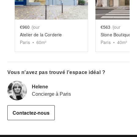
€960
/jour
€563
/jour
Atelier de la Corderie
Stone Boutique 
Paris
•
60
m²
Paris
•
40
m²
Vous n'avez pas trouvé l'espace idéal ?
Helene
Concierge à Paris
Contactez-nous