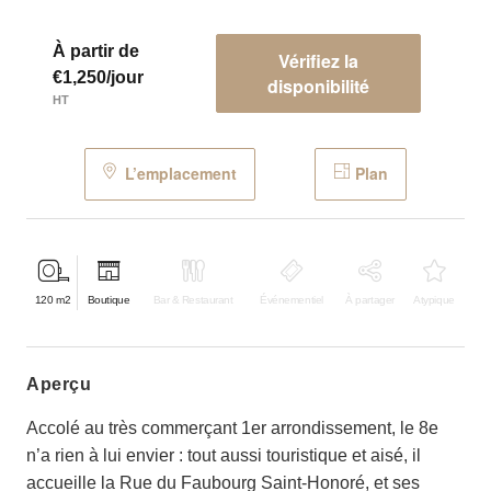
À partir de
Vérifiez la
€1,250/jour
disponibilité
HT
L’emplacement
Plan
120
m2
Boutique
Bar & Restaurant
Événementiel
À partager
Atypique
aperçu
Accolé au très commerçant 1er arrondissement, le 8e
n’a rien à lui envier : tout aussi touristique et aisé, il
accueille la Rue du Faubourg Saint-Honoré, et ses