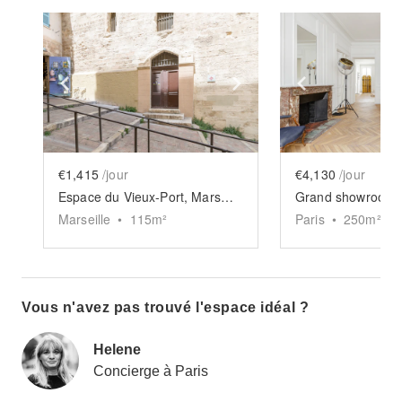
Show previous slide
Show next slide
Show previ
€1,415
/jour
€4,130
/jour
Espace du Vieux-Port, Marseille
Marseille
•
115
m²
Paris
•
250
m²
Vous n'avez pas trouvé l'espace idéal ?
Helene
Concierge à Paris