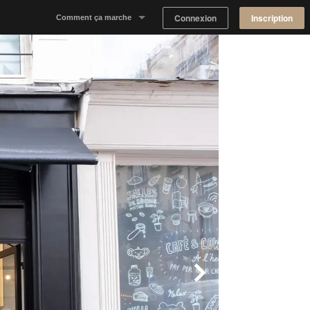
Connexion
Inscription
Comment ça marche
Notre concept
Proposer un espace
Trouver un espace
Tableau de Bord Propriétaire