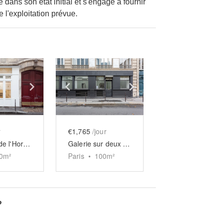
 dans son état initial et s'engage à fournir
e l'exploitation prévue.
e
previous slide
Show next slide
Show previous slide
Show next slide
r
€1,765
/jour
Boutique de l'Horloge sur trois niveaux
Galerie sur deux étages Beaubourg
0
m²
Paris
•
100
m²
?