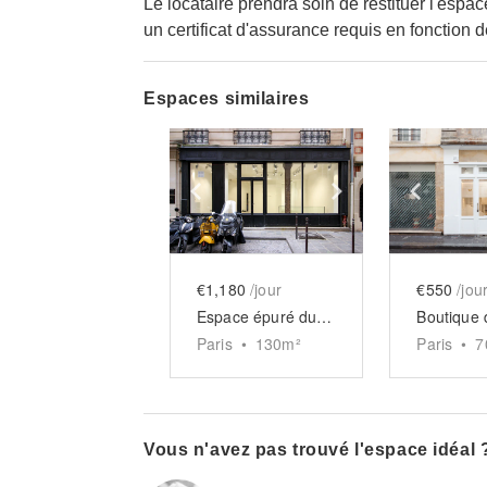
Le locataire prendra soin de restituer l'espace
un certificat d'assurance requis en fonction d
Espaces similaires
Show previous slide
Show next slid
Show 
€1,180
/jour
€550
/jou
Espace épuré du Marais
Paris
•
130
m²
Paris
•
7
Vous n'avez pas trouvé l'espace idéal 