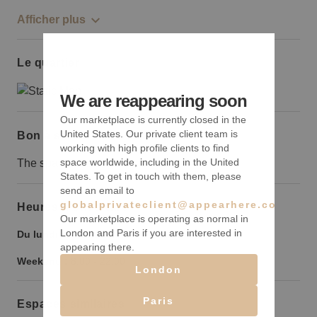
Afficher plus
Le quartier
We are reappearing soon
Our marketplace is currently closed in the
United States. Our private client team is
Bon à savoir
working with high profile clients to find
space worldwide, including in the United
The space has a narrow frontage
States. To get in touch with them, please
send an email to
globalprivateclient@appearhere.co.uk
Heures d’ouverture
Our marketplace is operating as normal in
London and Paris if you are interested in
Du lundi au vendredi :
8:00
-
22:00
appearing there.
Weekend :
8:00
-
22:00
London
Paris
Espaces similaires