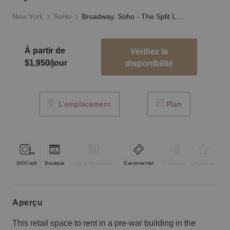
New York
SoHo
Broadway, Soho - The Split Level Soho Store
Vérifiez la
À partir de
disponibilité
$1,950/jour
L’emplacement
Plan
8000
sqft
Boutique
Bar & Restaurant
Événementiel
À partager
Atypique
aperçu
This retail space to rent in a pre-war building in the