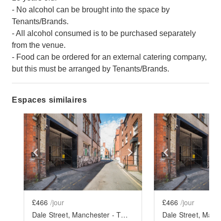
- No alcohol can be brought into the space by
Tenants/Brands.
- All alcohol consumed is to be purchased separately
from the venue.
- Food can be ordered for an external catering company,
but this must be arranged by Tenants/Brands.
Espaces similaires
Show previous slide
Show next slide
Show previ
£466
/jour
£466
/jour
Dale Street, Manchester - The Private Event Room