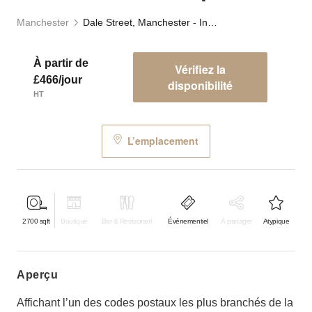
Manchester
Dale Street, Manchester - Industrial Event Space
À partir de
Vérifiez la
£466/jour
disponibilité
HT
L’emplacement
2700
sqft
Boutique
Bar & Restaurant
Événementiel
À partager
Atypique
aperçu
Affichant l’un des codes postaux les plus branchés de la