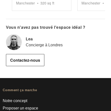
Manchester
•
320
sq ft
Manchester
•
10
Vous n'avez pas trouvé l'espace idéal ?
Lea
Concierge à Londres
Contactez-nous
Comment ça marche
Notre concept
Proposer un espace