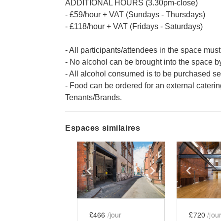
ADDITIONAL HOURS (3.30pm-close)
- £59/hour + VAT (Sundays - Thursdays)
- £118/hour + VAT (Fridays - Saturdays)
- All participants/attendees in the space must
- No alcohol can be brought into the space 
- All alcohol consumed is to be purchased se
- Food can be ordered for an external cateri
Tenants/Brands.
Espaces similaires
Show previous slide
Show next slid
Show 
£466
/jour
£720
/jou