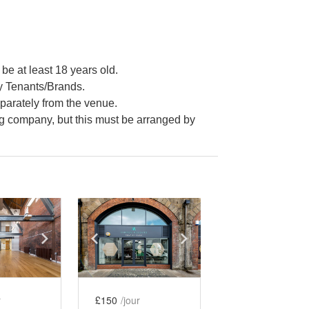
 be at least 18 years old.
by Tenants/Brands.
parately from the venue.
ng company, but this must be arranged by
e
previous slide
Show next slide
Show previous slide
Show next slide
r
£150
/jour