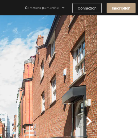
Connexion
Inscription
Comment ça marche
Notre concept
Proposer un espace
Trouver un espace
Tableau de Bord Propriétaire