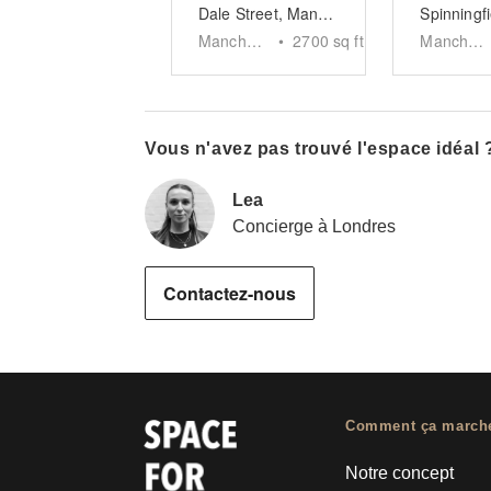
Dale Street, Manchester - Industrial Event Space
Manchester
•
2700
sq ft
Manchester
Vous n'avez pas trouvé l'espace idéal 
Lea
Concierge à Londres
Contactez-nous
Comment ça march
Notre concept