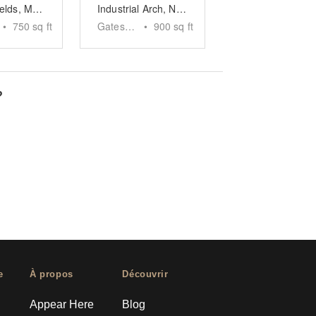
Spinningfields, Manchester - The Coal Store
Industrial Arch, Newcastle
•
750
sq ft
Gateshead
•
900
sq ft
?
e
À propos
Découvrir
Appear Here
Blog