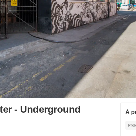
ter - Underground
À p
Prol