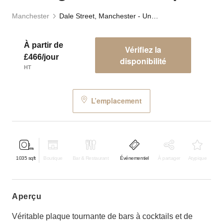
Manchester
Dale Street, Manchester - Underground Event Space
À partir de
Vérifiez la
£466/jour
disponibilité
HT
L’emplacement
1035
sqft
Boutique
Bar & Restaurant
Événementiel
À partager
Atypique
aperçu
Véritable plaque tournante de bars à cocktails et de