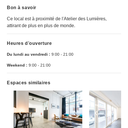
Bon à savoir
Ce local est à proximité de l'Atelier des Lumières,
attirant de plus en plus de monde.
Heures d’ouverture
Du lundi au vendredi :
9:00
-
21:00
Weekend :
9:00
-
21:00
Espaces similaires
Show previous slide
Show next slide
Show previ