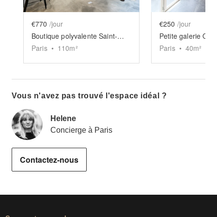
€770
/jour
€250
/jour
Boutique polyvalente Saint-Maur
Petite galerie Ob
Paris
•
110
m²
Paris
•
40
m²
Vous n'avez pas trouvé l'espace idéal ?
Helene
Concierge à Paris
Contactez-nous