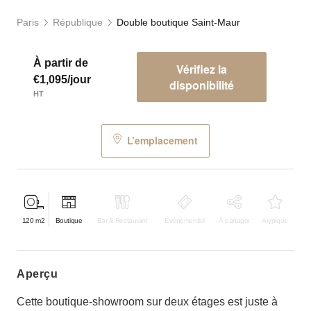
Paris
République
Double boutique Saint-Maur
À partir de
Vérifiez la
€1,095/jour
disponibilité
HT
L’emplacement
120
m2
Boutique
Bar & Restaurant
Événementiel
À partager
Atypique
aperçu
Cette boutique-showroom sur deux étages est juste à