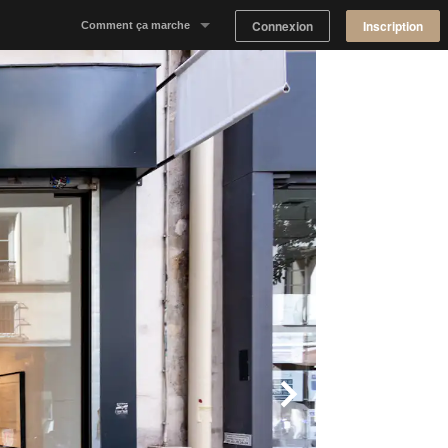
Connexion
Inscription
Comment ça marche
Notre concept
Proposer un espace
Trouver un espace
Tableau de Bord Propriétaire