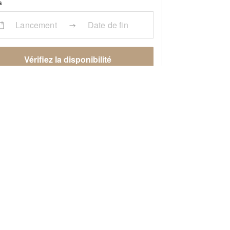
s
Lancement
Date de fin
Vérifiez la disponibilité
ent ça marche
Envoyez une demande
sans engagement
Discutez directement de l’espace avec le·la
propriétaire
Gérez les contrats et les règlements en ligne