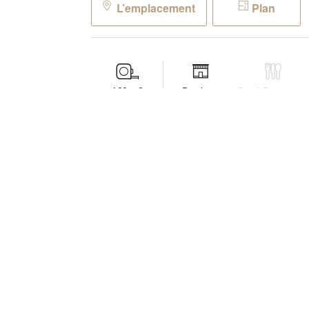
L’emplacement
Plan
100
m2
Boutique
Bar & Restaurant
aperçu
Cette galerie lumineuse s’ouvre au travers d’
deux pas de l’incontournable Centre Pompid
d’une décoration sobre avec ses murs blancs,
Facile à personnaliser, elle peut, avec qu
événementiel ou même en boutique.
Afficher plus