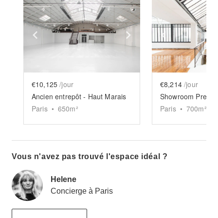
Show previous slide
Show next slide
Show previ
€10,125
/jour
€8,214
/jour
Ancien entrepôt - Haut Marais
Paris
•
650
m²
Paris
•
700
m²
Vous n'avez pas trouvé l'espace idéal ?
Helene
Concierge à Paris