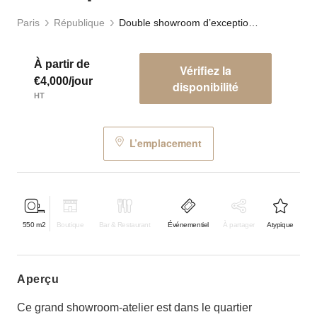
Paris
République
Double showroom d’exception Goncourt
À partir de
Vérifiez la
€4,000/jour
disponibilité
HT
L’emplacement
550
m2
Boutique
Bar & Restaurant
Événementiel
À partager
Atypique
aperçu
Ce grand showroom-atelier est dans le quartier