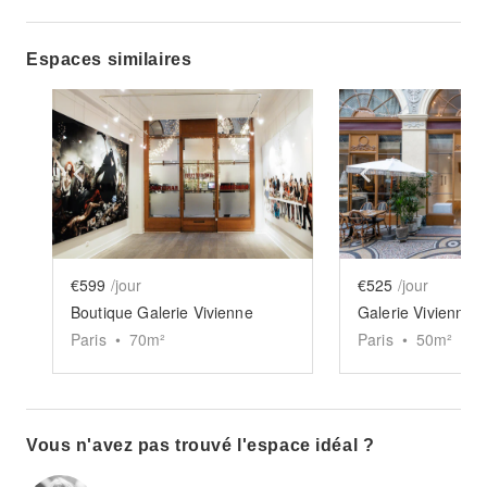
Espaces similaires
Show previous slide
Show next slide
Show previ
€599
/jour
€525
/jour
Boutique Galerie Vivienne
Paris
•
70
m²
Paris
•
50
m²
Vous n'avez pas trouvé l'espace idéal ?