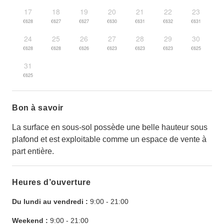
17
18
19
20
21
22
23
€628
€627
€627
€630
€631
€632
€631
24
25
26
27
28
29
30
€628
€628
€626
€623
€623
€623
€625
31
€625
Bon à savoir
La surface en sous-sol possède une belle hauteur sous
plafond et est exploitable comme un espace de vente à
part entière.
Heures d’ouverture
Du lundi au vendredi :
9:00
-
21:00
Weekend :
9:00
-
21:00