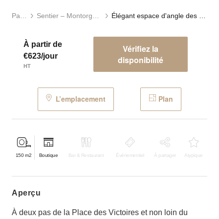
Paris
Sentier – Montorgueil
Élégant espace d'angle des Victoires
À partir de
Vérifiez la
€623/jour
disponibilité
HT
L’emplacement
Plan
150
m2
Boutique
Bar & Restaurant
Événementiel
À partager
Atypique
aperçu
À deux pas de la Place des Victoires et non loin du