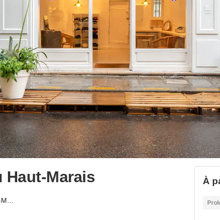
u Haut-Marais
À p
Élégante boutique du Haut-Marais
Prol