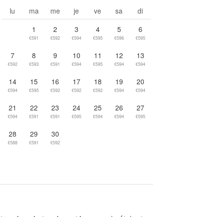
Go to next month
lu
ma
me
je
ve
sa
di
1
2
3
4
5
6
€591
€592
€594
€595
€596
€595
7
8
9
10
11
12
13
€592
€593
€591
€594
€595
€594
€594
14
15
16
17
18
19
20
€594
€595
€592
€592
€592
€594
€594
21
22
23
24
25
26
27
€594
€591
€591
€595
€594
€594
€595
28
29
30
€588
€591
€592