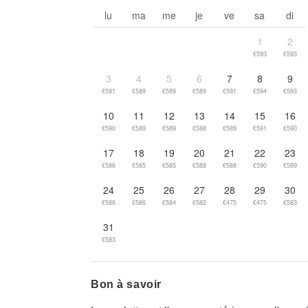
Go to previous month
lu
ma
me
je
ve
sa
di
1
2
€593
€593
3
4
5
6
7
8
9
€591
€589
€589
€589
€591
€594
€593
10
11
12
13
14
15
16
€590
€589
€589
€588
€589
€591
€590
17
18
19
20
21
22
23
€586
€585
€585
€588
€588
€590
€589
24
25
26
27
28
29
30
€586
€586
€584
€582
€475
€475
€583
31
€583
Bon à savoir