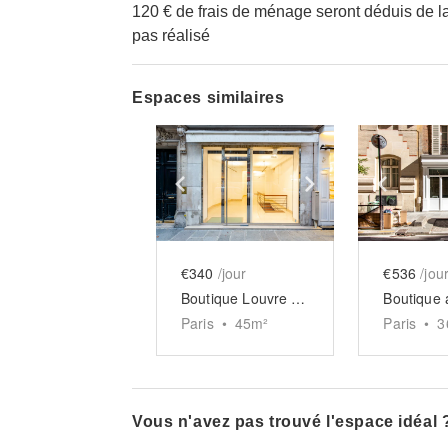
120 € de frais de ménage seront déduis de l
pas réalisé
Espaces similaires
Show previous slide
Show next slid
Show 
€340
/jour
€536
/jou
Boutique Louvre Saint-Honoré
Paris
•
45
m²
Paris
•
3
Vous n'avez pas trouvé l'espace idéal 