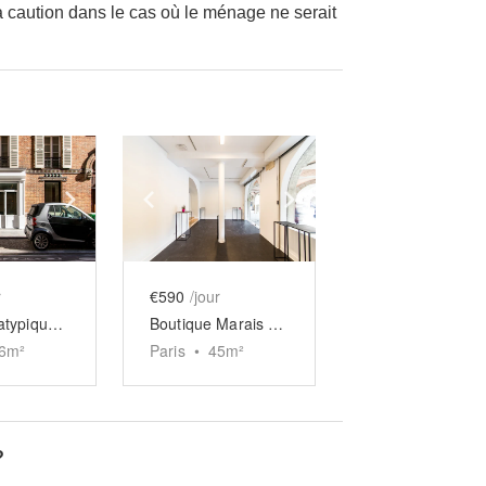
a caution dans le cas où le ménage ne serait
e
previous slide
Show next slide
Show previous slide
Show next slide
r
€590
/jour
Boutique atypique de Bretagne
Boutique Marais sur Place Prestigieuse
6
m²
Paris
•
45
m²
?