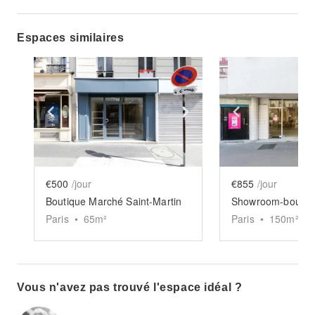
Espaces similaires
Show previous slide
Show next slide
Show previ
€500
/jour
€855
/jour
Boutique Marché Saint-Martin
Paris
•
65
m²
Paris
•
150
m²
Vous n'avez pas trouvé l'espace idéal ?