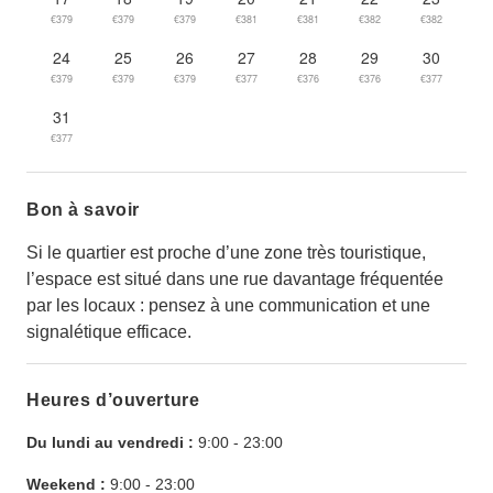
€379
€379
€379
€381
€381
€382
€382
24
25
26
27
28
29
30
€379
€379
€379
€377
€376
€376
€377
31
€377
Bon à savoir
Si le quartier est proche d’une zone très touristique,
l’espace est situé dans une rue davantage fréquentée
par les locaux : pensez à une communication et une
signalétique efficace.
Heures d’ouverture
Du lundi au vendredi :
9:00
-
23:00
Weekend :
9:00
-
23:00