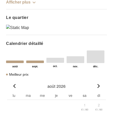
Afficher plus
Le quartier
Calendrier détaillé
Meilleur prix
août 2026
Go to previous month
Go to n
lu
ma
me
je
ve
sa
di
1
2
€1,180
€1,180