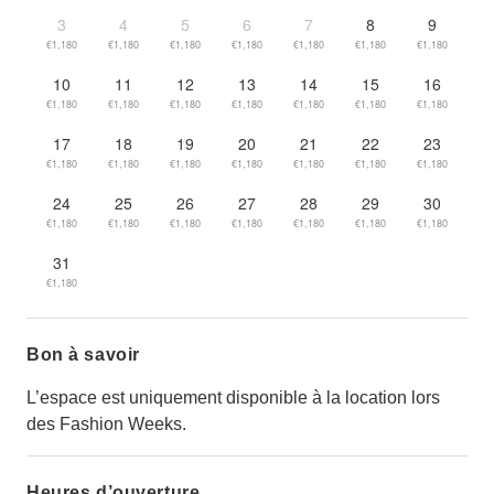
3
4
5
6
7
8
9
€1,180
€1,180
€1,180
€1,180
€1,180
€1,180
€1,180
10
11
12
13
14
15
16
€1,180
€1,180
€1,180
€1,180
€1,180
€1,180
€1,180
17
18
19
20
21
22
23
€1,180
€1,180
€1,180
€1,180
€1,180
€1,180
€1,180
24
25
26
27
28
29
30
€1,180
€1,180
€1,180
€1,180
€1,180
€1,180
€1,180
31
€1,180
Bon à savoir
L’espace est uniquement disponible à la location lors
des Fashion Weeks.
Heures d’ouverture