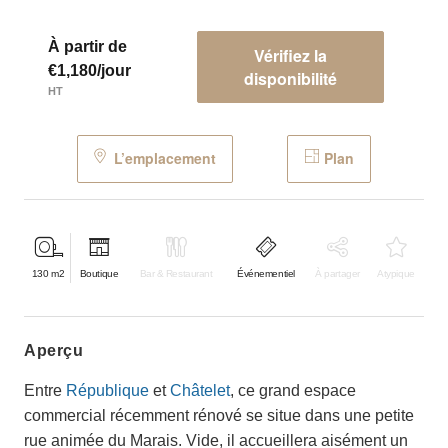
À partir de
Vérifiez la
€1,180/jour
disponibilité
HT
L’emplacement
Plan
130
m2
Boutique
Bar & Restaurant
Événementiel
À partager
Atypique
aperçu
Entre
République
et
Châtelet
, ce grand espace
commercial récemment rénové se situe dans une petite
rue animée du Marais. Vide, il accueillera aisément un