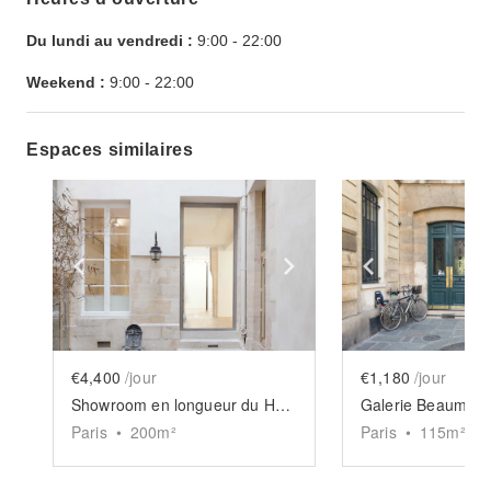
Du lundi au vendredi :
9:00
-
22:00
Weekend :
9:00
-
22:00
Espaces similaires
Show previous slide
Show next slide
Show previ
€4,400
/jour
€1,180
/jour
Showroom en longueur du Haut-Marais
Galerie Beaumarc
Paris
•
200
m²
Paris
•
115
m²