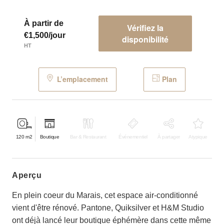
À partir de
Vérifiez la
€1,500/jour
disponibilité
HT
L’emplacement
Plan
120
m2
Boutique
Bar & Restaurant
Événementiel
À partager
Atypique
aperçu
En plein coeur du Marais, cet espace air-conditionné
vient d'être rénové. Pantone, Quiksilver et H&M Studio
ont déjà lancé leur boutique éphémère dans cette même