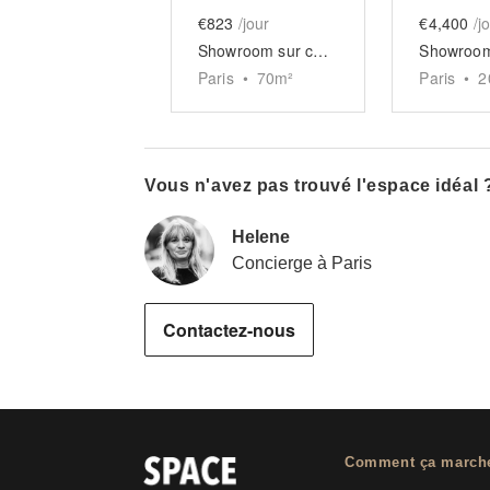
€823
/jour
€4,400
/j
Showroom sur cour du Temple
Paris
•
70
m²
Paris
•
2
Vous n'avez pas trouvé l'espace idéal 
Helene
Concierge à Paris
Contactez-nous
Comment ça march