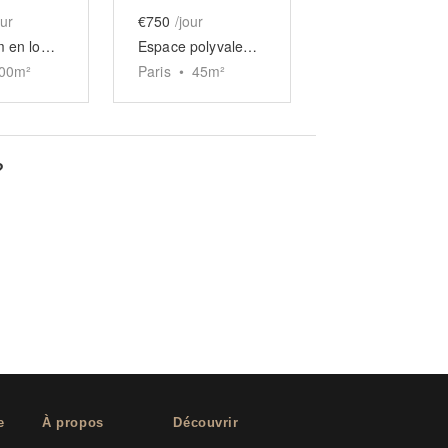
our
€750
/jour
Showroom en longueur du Haut-Marais
Espace polyvalent Haut-Marais
00
m²
Paris
•
45
m²
?
e
À propos
Découvrir