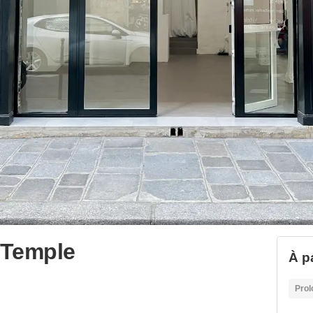
 Temple
À pa
Prol