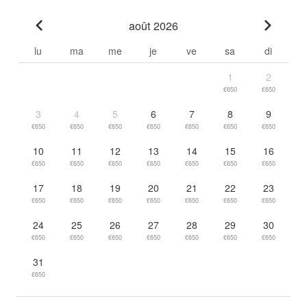
août 2026
Go to previous month
Go to n
lu
ma
me
je
ve
sa
di
1
2
€650
€650
3
4
5
6
7
8
9
€650
€650
€650
€650
€650
€650
€650
10
11
12
13
14
15
16
€650
€650
€650
€650
€650
€650
€650
17
18
19
20
21
22
23
€650
€650
€650
€650
€650
€650
€650
24
25
26
27
28
29
30
€650
€650
€650
€650
€650
€650
€650
31
€650