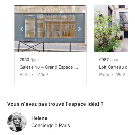
Show previous slide
Show next slide
Show previ
€950
/jour
€987
/jour
Galerie 10 – Grand Espace Marais
Loft Carreau du 
Paris
•
100
m²
Paris
•
95
m²
Vous n'avez pas trouvé l'espace idéal ?
Helene
Concierge à Paris