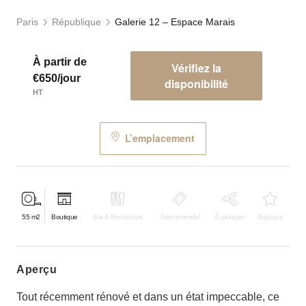
Paris
République
Galerie 12 – Espace Marais
À partir de
Vérifiez la
€650/jour
disponibilité
HT
L’emplacement
55
m2
Boutique
Bar & Restaurant
Événementiel
À partager
Atypique
aperçu
Tout récemment rénové et dans un état impeccable, ce