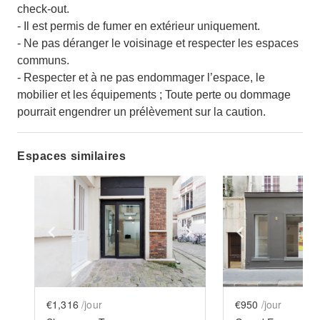
check-out.
- Il est permis de fumer en extérieur uniquement.
- Ne pas déranger le voisinage et respecter les espaces
communs.
- Respecter et à ne pas endommager l’espace, le
mobilier et les équipements ; Toute perte ou dommage
pourrait engendrer un prélèvement sur la caution.
Espaces similaires
Show previous slide
Show next slide
Show previ
€1,316
/jour
€950
/jour