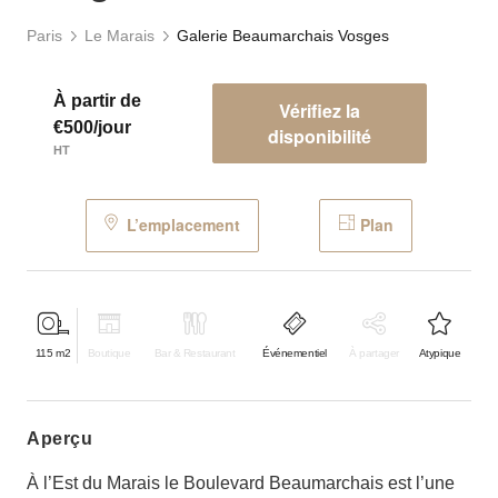
Paris
Le Marais
Galerie Beaumarchais Vosges
À partir de
Vérifiez la
€500/jour
disponibilité
HT
L’emplacement
Plan
115
m2
Boutique
Bar & Restaurant
Événementiel
À partager
Atypique
aperçu
À l’Est du Marais le Boulevard Beaumarchais est l’une