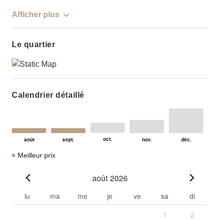
Afficher plus
Le quartier
Calendrier détaillé
Meilleur prix
août 2026
Go to previous month
Go to n
lu
ma
me
je
ve
sa
di
1
2