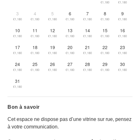
€1,180
€1,180
3
4
5
6
7
8
9
€1,180
€1,180
€1,180
€1,180
€1,180
€1,180
€1,180
10
11
12
13
14
15
16
€1,180
€1,180
€1,180
€1,180
€1,180
€1,180
€1,180
17
18
19
20
21
22
23
€1,180
€1,180
€1,180
€1,180
€1,180
€1,180
€1,180
24
25
26
27
28
29
30
€1,180
€1,180
€1,180
€1,180
€1,180
€1,180
€1,180
31
€1,180
Bon à savoir
Cet espace ne dispose pas d’une vitrine sur rue, pensez
à votre communication.