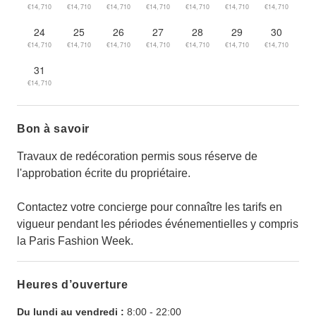
€14,710
€14,710
€14,710
€14,710
€14,710
€14,710
€14,710
24
25
26
27
28
29
30
€14,710
€14,710
€14,710
€14,710
€14,710
€14,710
€14,710
31
€14,710
Bon à savoir
Travaux de redécoration permis sous réserve de
l'approbation écrite du propriétaire.
Contactez votre concierge pour connaître les tarifs en
vigueur pendant les périodes événementielles y compris
la Paris Fashion Week.
Heures d’ouverture
Du lundi au vendredi :
8:00
-
22:00