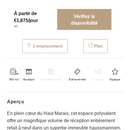
À partir de
Vérifiez la
€1,875/jour
disponibilité
HT
L’emplacement
Plan
850
m2
Boutique
Bar & Restaurant
Événementiel
À partager
Atypique
aperçu
En plein cœur du Haut Marais, cet espace polyvalent
offre un magnifique volume de réception entièrement
refait à neuf dans un superbe immeuble haussmannien.