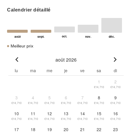
Calendrier détaillé
Meilleur prix
août 2026
Go to previous month
Go to n
lu
ma
me
je
ve
sa
di
1
2
€14,710
€14,710
3
4
5
6
7
8
9
€14,710
€14,710
€14,710
€14,710
€14,710
€14,710
€14,710
10
11
12
13
14
15
16
€14,710
€14,710
€14,710
€14,710
€14,710
€14,710
€14,710
17
18
19
20
21
22
23