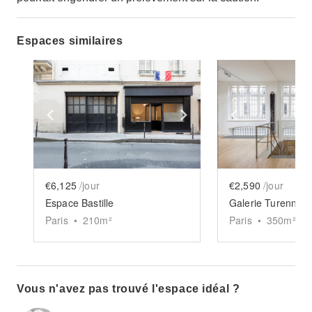
Espaces similaires
Show previous slide
Show next slide
Show previ
€6,125
/jour
€2,590
/jour
Espace Bastille
Galerie Turenne 
Paris
•
210
m²
Paris
•
350
m²
Vous n'avez pas trouvé l'espace idéal ?