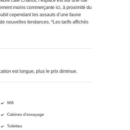
èbre café Charlot, l’espace est sur une rue
ement moins commerçante ici, à proximité du
subit cependant les assauts d’une faune
de nouvelles tendances. *Les tarifs affichés
cation est longue, plus le prix diminue.
Wifi
Cabines d'essayage
Toilettes