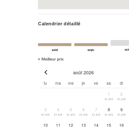
Calendrier détaillé
Meilleur prix
août 2026
Go to previous month
lu
ma
me
je
ve
sa
di
1
2
€1,415
€1,415
3
4
5
6
7
8
9
€1,415
€1,415
€1,415
€1,415
€1,415
€1,415
€1,415
10
11
12
13
14
15
16