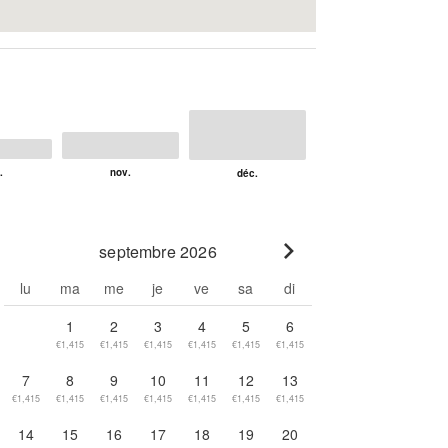
septembre 2026
Go to next month
lu
ma
me
je
ve
sa
di
1
2
3
4
5
6
€1,415
€1,415
€1,415
€1,415
€1,415
€1,415
7
8
9
10
11
12
13
€1,415
€1,415
€1,415
€1,415
€1,415
€1,415
€1,415
14
15
16
17
18
19
20