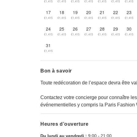
€1,415
€1,415
€1,415
€1,415
€1,415
€1,415
€1,415
17
18
19
20
21
22
23
€1,415
€1,415
€1,415
€1,415
€1,415
€1,415
€1,415
24
25
26
27
28
29
30
€1,415
€1,415
€1,415
€1,415
€1,415
€1,415
€1,415
31
€1,415
Bon à savoir
Toute redécoration de l’espace devra être val
Contactez votre concierge pour connaître les
événementielles y compris la Paris Fashion
Heures d’ouverture
Du lundi au vendredi :
9:00
-
21:00