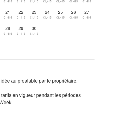
€1,415
€1,415
€1,415
€1,415
€1,415
€1,415
€1,415
21
22
23
24
25
26
27
€1,415
€1,415
€1,415
€1,415
€1,415
€1,415
€1,415
28
29
30
€1,415
€1,415
€1,415
idée au préalable par le propriétaire.
 tarifs en vigueur pendant les périodes
 Week.