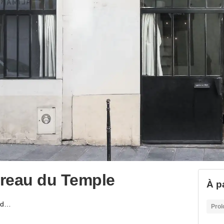
rreau du Temple
À p
Galerie Turenne - Carreau du Temple
Prol