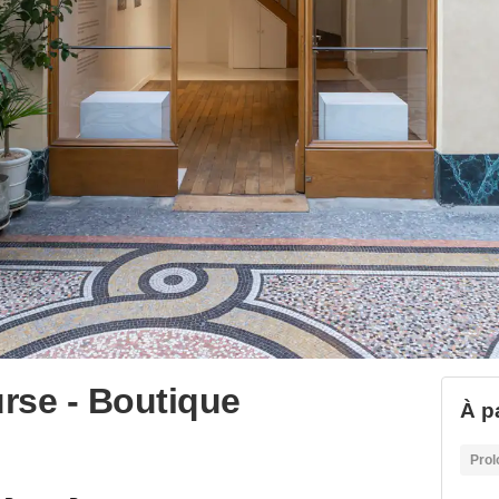
urse - Boutique
À p
Prol