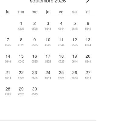
septembre 2026
Go to next month
lu
ma
me
je
ve
sa
di
1
2
3
4
5
6
€525
€525
€643
€644
€645
€645
7
8
9
10
11
12
13
€525
€525
€525
€525
€644
€525
€644
14
15
16
17
18
19
20
€644
€645
€525
€525
€525
€644
€644
21
22
23
24
25
26
27
€644
€525
€525
€644
€525
€643
€644
28
29
30
€525
€525
€525