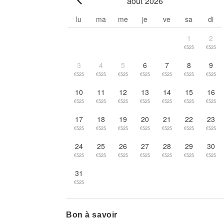
août 2026
Go to previous month
lu
ma
me
je
ve
sa
di
1
2
€525
€525
3
4
5
6
7
8
9
€525
€525
€525
€525
€525
€525
€525
10
11
12
13
14
15
16
€525
€525
€525
€525
€525
€525
€525
17
18
19
20
21
22
23
€525
€525
€525
€525
€525
€525
€525
24
25
26
27
28
29
30
€525
€525
€525
€525
€525
€525
€525
31
€525
Bon à savoir