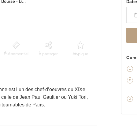
Galerie Vivienne, Bourse - Boutique Vivienne
Date
Événementiel
À partager
Atypique
Comm
nne est l’un des chef-d’oeuvres du XIXe
elle de Jean Paul Gaultier ou Yuki Tori,
ontournables de Paris.