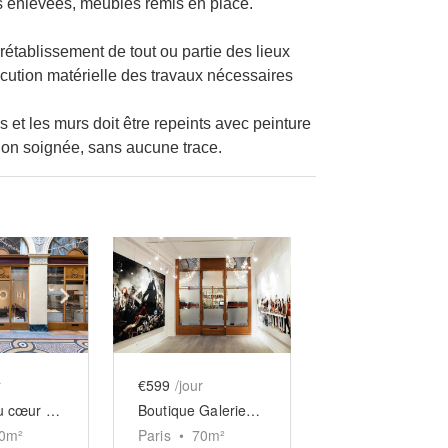
es enlevées, meubles remis en place.
 rétablissement de tout ou partie des lieux
exécution matérielle des travaux nécessaires
 et les murs doit être repeints avec peinture
tion soignée, sans aucune trace.
e
previous slide
Show next slide
Show previous slide
Show next slide
r
€599
/jour
Espace au cœur de la Galerie Vivienne
Boutique Galerie Vivienne
0
m²
Paris
•
70
m²