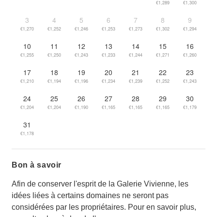
€1,289
€1,300
3
4
5
6
7
8
9
€1,270
€1,252
€1,246
€1,253
€1,273
€1,302
€1,294
10
11
12
13
14
15
16
€1,255
€1,250
€1,243
€1,233
€1,244
€1,271
€1,260
17
18
19
20
21
22
23
€1,210
€1,194
€1,196
€1,234
€1,239
€1,252
€1,243
24
25
26
27
28
29
30
€1,204
€1,204
€1,190
€1,165
€1,165
€1,165
€1,179
31
€1,178
Bon à savoir
Afin de conserver l'esprit de la Galerie Vivienne, les
idées liées à certains domaines ne seront pas
considérées par les propriétaires. Pour en savoir plus,