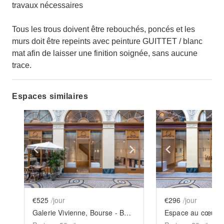
travaux nécessaires
Tous les trous doivent être rebouchés, poncés et les
murs doit être repeints avec peinture GUITTET / blanc
mat afin de laisser une finition soignée, sans aucune
trace.
Espaces similaires
Show previous slide
Show next slide
Show previ
€525
/jour
€296
/jour
Galerie Vivienne, Bourse - Boutique Vivienne