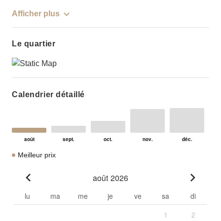
Afficher plus
Le quartier
Calendrier détaillé
Meilleur prix
août 2026
Go to previous month
Go to n
lu
ma
me
je
ve
sa
di
1
2