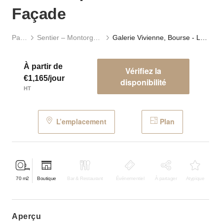
Façade
Paris
Sentier – Montorgueil
Galerie Vivienne, Bourse - La Boutique à Double Façade
À partir de
Vérifiez la
€1,165/jour
disponibilité
HT
L’emplacement
Plan
70
m2
Boutique
Bar & Restaurant
Événementiel
À partager
Atypique
aperçu