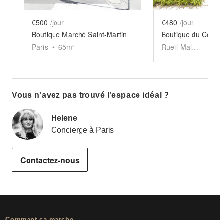
€500
/jour
€480
/jour
Boutique Marché Saint-Martin
Paris
•
65
m²
Rueil-Malmaison
•
3
Vous n'avez pas trouvé l'espace idéal ?
Helene
Concierge à Paris
Contactez-nous
Comment ça marche