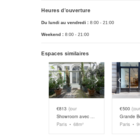
Heures d’ouverture
Du lundi au vendredi :
8:00
-
21:00
Weekend :
8:00
-
21:00
Espaces similaires
Show previous slide
Show next slid
Show 
€813
/jour
€500
/jou
Showroom avec mezzanine du Sentier
Paris
•
68
m²
Paris
•
9