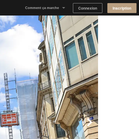
Connexion
Inscription
Comment ça marche
Notre concept
Proposer un espace
Trouver un espace
Tableau de Bord Propriétaire