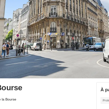
Bourse
À pa
 la Bourse
Prol