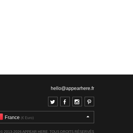
hello@appearhere.fr
France
(€ Euro)
© 2013-2026 APPEAR HERE. TOUS DROITS RÉSERVÉS