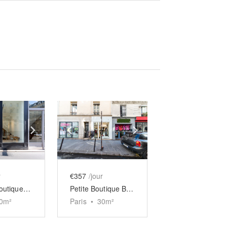
e
previous slide
Show next slide
Show previous slide
Show next slide
r
€357
/jour
Grande Boutique Etienne Marcel
Petite Boutique Blanche
0
m²
Paris
•
30
m²