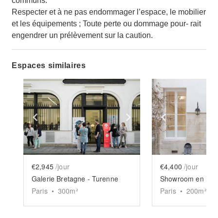
communs.
Respecter et à ne pas endommager l’espace, le mobilier
et les équipements ; Toute perte ou dommage pour- rait
engendrer un prélèvement sur la caution.
Espaces similaires
Show previous slide
Show next slide
Show previ
€2,945
/jour
€4,400
/jour
Galerie Bretagne - Turenne
Paris
•
300
m²
Paris
•
200
m²