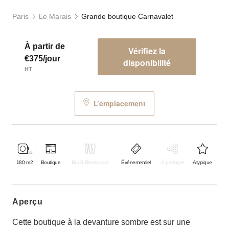
Paris
Le Marais
Grande boutique Carnavalet
À partir de
Vérifiez la
€375/jour
disponibilité
HT
L’emplacement
180
m2
Boutique
Bar & Restaurant
Événementiel
À partager
Atypique
aperçu
Cette boutique à la devanture sombre est sur une