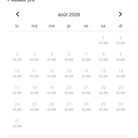
août 2026
Go to previous month
Go to n
lu
ma
me
je
ve
sa
di
1
2
€2,355
€2,355
3
4
5
6
7
8
9
€2,355
€2,355
€2,355
€2,355
€2,355
€2,355
€2,355
10
11
12
13
14
15
16
€2,355
€2,355
€2,355
€2,355
€2,355
€2,355
€2,355
17
18
19
20
21
22
23
€2,355
€2,355
€2,355
€2,355
€2,355
€2,355
€2,355
24
25
26
27
28
29
30
€2,355
€2,355
€2,355
€2,355
€2,355
€2,355
€2,355
31
€2,355