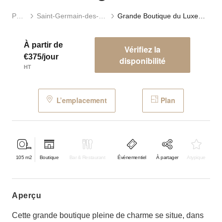
Paris
Saint-Germain-des-Prés
Grande Boutique du Luxembourg
À partir de
Vérifiez la
€375/jour
disponibilité
HT
L’emplacement
Plan
105
m2
Boutique
Bar & Restaurant
Événementiel
À partager
Atypique
aperçu
Cette grande boutique pleine de charme se situe, dans