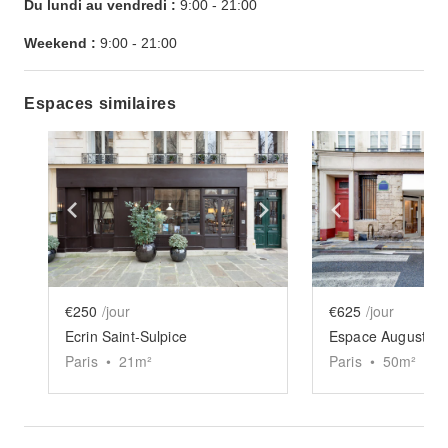
Du lundi au vendredi :
9:00
-
21:00
Weekend :
9:00
-
21:00
Espaces similaires
Show previous slide
Show next slide
Show previ
€250
/jour
€625
/jour
Ecrin Saint-Sulpice
Espace Augustins
Paris
•
21
m²
Paris
•
50
m²