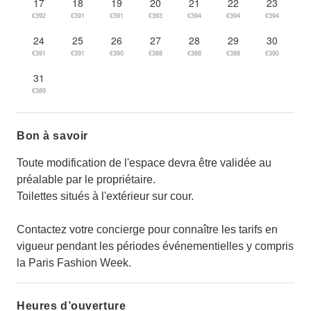
17
18
19
20
21
22
23
€392
€391
€391
€393
€394
€394
€394
24
25
26
27
28
29
30
€391
€391
€390
€388
€388
€388
€390
31
€389
Bon à savoir
Toute modification de l'espace devra être validée au
préalable par le propriétaire.
Toilettes situés à l'extérieur sur cour.
Contactez votre concierge pour connaître les tarifs en
vigueur pendant les périodes événementielles y compris
la Paris Fashion Week.
Heures d’ouverture