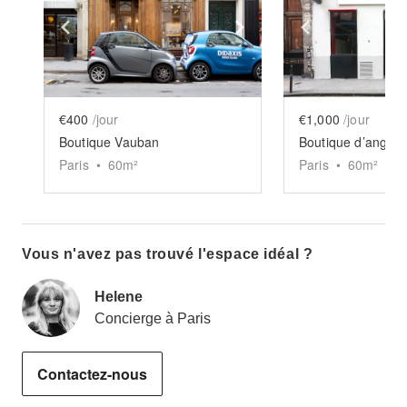
Show previous slide
Show next slide
Show previ
€400
/jour
€1,000
/jour
Boutique Vauban
Boutique d’angle 
Paris
•
60
m²
Paris
•
60
m²
Vous n'avez pas trouvé l'espace idéal ?
Helene
Concierge à Paris
Contactez-nous