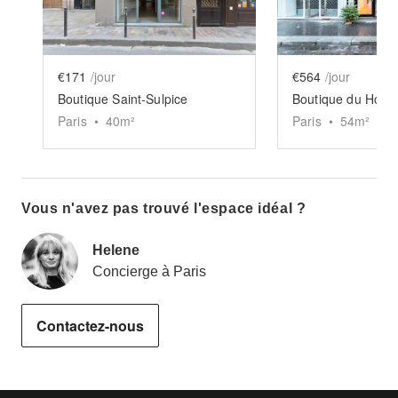
€171
/jour
€564
/jour
Boutique Saint-Sulpice
Boutique du Homa 
Paris
•
40
m²
Paris
•
54
m²
Vous n'avez pas trouvé l'espace idéal ?
Helene
Concierge à Paris
Contactez-nous