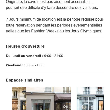
Originale, la cave n’est pas aisément accessible. Il
pourrait être difficile d’y faire descendre des visiteurs.
7 Jours minimum de location est la periode requise pour
toute reservation pendant les periodes evenementielles
trelles que les Fashion Weeks ou les Jeux Olympiques
Heures d’ouverture
Du lundi au vendredi :
9:00
-
21:00
Weekend :
9:00
-
21:00
Espaces similaires
Show previous slide
Show next slide
Show previ