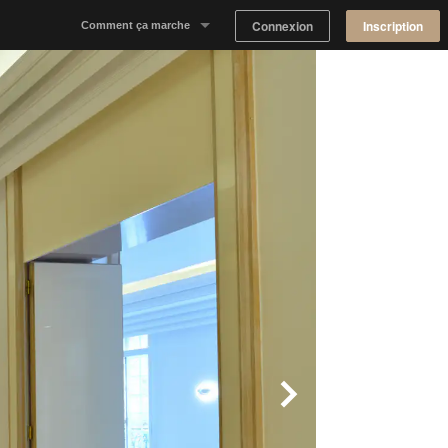
Connexion
Inscription
Comment ça marche
Notre concept
Proposer un espace
Trouver un espace
Tableau de Bord Propriétaire