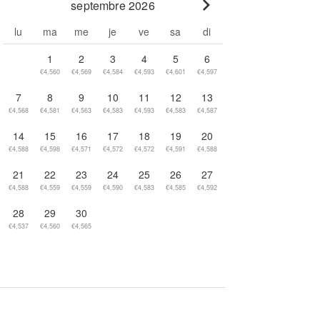
septembre 2026
Go to next month
lu
ma
me
je
ve
sa
di
1
2
3
4
5
6
€4,560
€4,569
€4,584
€4,593
€4,601
€4,597
7
8
9
10
11
12
13
€4,568
€4,581
€4,563
€4,583
€4,593
€4,583
€4,587
14
15
16
17
18
19
20
€4,588
€4,598
€4,571
€4,572
€4,572
€4,591
€4,588
21
22
23
24
25
26
27
€4,588
€4,559
€4,559
€4,590
€4,583
€4,585
€4,592
28
29
30
€4,537
€4,560
€4,565