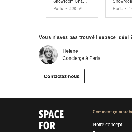
Showroom Champs Elysées
Paris
•
220
m²
Paris
•
1
Vous n'avez pas trouvé l'espace idéal 
Helene
Concierge à Paris
Contactez-nous
Comment ça march
Notre concept