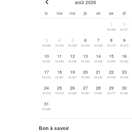
août 2026
Go to previous month
lu
ma
me
je
ve
sa
di
1
2
€4,569
€4,577
3
4
5
6
7
8
9
€4,556
€4,543
€4,539
€4,544
€4,558
€4,579
€4,573
10
11
12
13
14
15
16
€4,547
€4,543
€4,538
€4,532
€4,539
€4,550
€4,542
17
18
19
20
21
22
23
€4,516
€4,507
€4,507
€4,536
€4,540
€4,549
€4,542
24
25
26
27
28
29
30
€4,516
€4,516
€4,506
€4,487
€4,481
€4,477
€4,491
31
€4,490
Bon à savoir