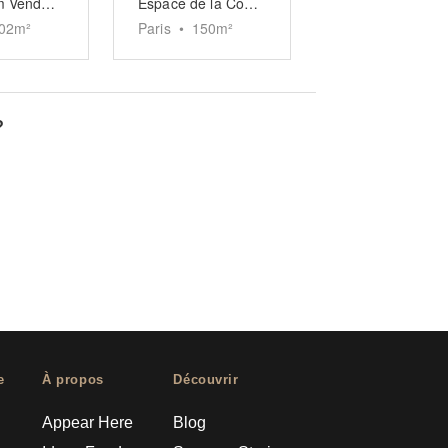
Showroom Vendôme
Espace de la Comédie Française - Louvre
02
m²
Paris
•
150
m²
?
e
À propos
Découvrir
Appear Here
Blog