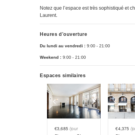
Notez que l’espace est très sophistiqué et ch
Laurent.
Heures d’ouverture
Du lundi au vendredi :
9:00
-
21:00
Weekend :
9:00
-
21:00
Espaces similaires
Show previous slide
Show next slid
Show 
€3,685
/jour
€4,375
/j