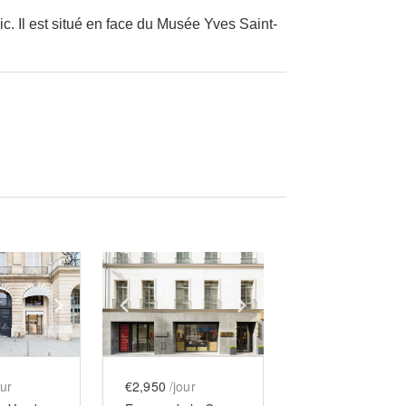
ic. Il est situé en face du Musée Yves Saint-
e
previous slide
Show next slide
Show previous slide
Show next slide
our
€2,950
/jour