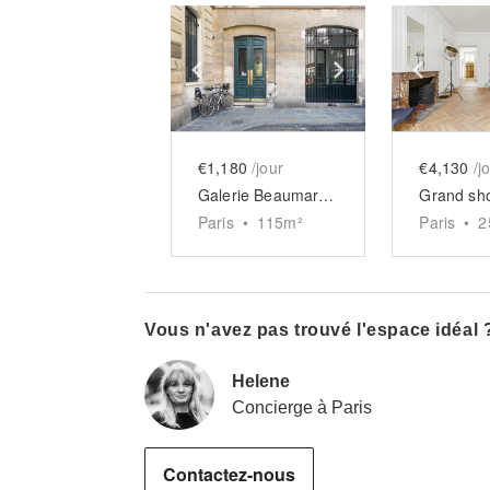
Show previous slide
Show next slid
Show 
€1,180
/jour
€4,130
/j
Galerie Beaumarchais Vosges
Paris
•
115
m²
Paris
•
2
Vous n'avez pas trouvé l'espace idéal 
Helene
Concierge à Paris
Contactez-nous