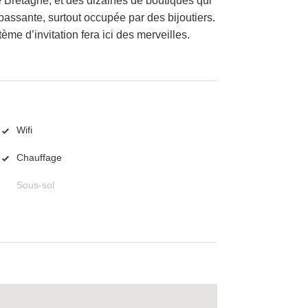
 Bretagne, et des dizaines de boutiques qui
passante, surtout occupée par des bijoutiers.
tème d’invitation fera ici des merveilles.
Wifi
Chauffage
Sous-sol