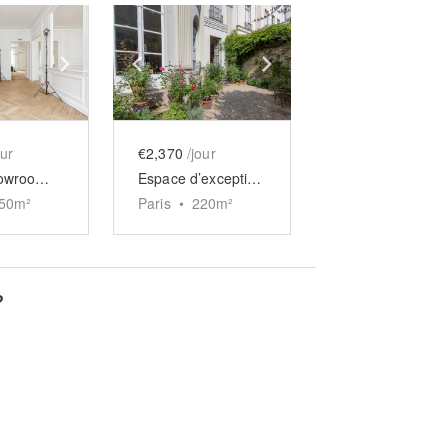
e
previous slide
Show next slide
Show previous slide
Show next slide
our
€2,370
/jour
Grand showroom Saint-Honoré
Espace d’exception Paradis
50
m²
Paris
•
220
m²
?