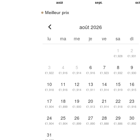
Meilleur prix
août 2026
Go to previous month
lu
ma
me
je
ve
sa
di
1
2
€1,928
€1,931
3
4
5
6
7
8
9
€1,922
€1,916
€1,914
€1,916
€1,923
€1,932
€1,930
10
11
12
13
14
15
16
€1,918
€1,916
€1,914
€1,911
€1,914
€1,919
€1,915
17
18
19
20
21
22
23
€1,904
€1,899
€1,900
€1,913
€1,914
€1,918
€1,916
24
25
26
27
28
29
30
€1,904
€1,904
€1,899
€1,890
€1,888
€1,886
€1,892
31