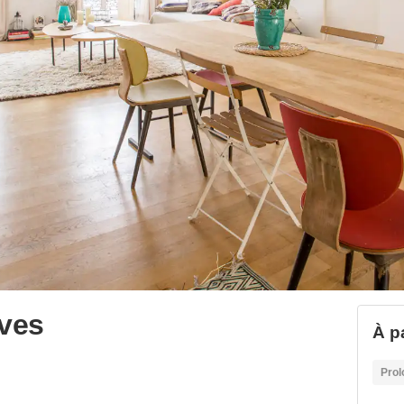
ves
À pa
Prol