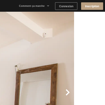
Connexion
Inscription
Comment ça marche
Notre concept
Proposer un espace
Trouver un espace
Tableau de Bord Propriétaire