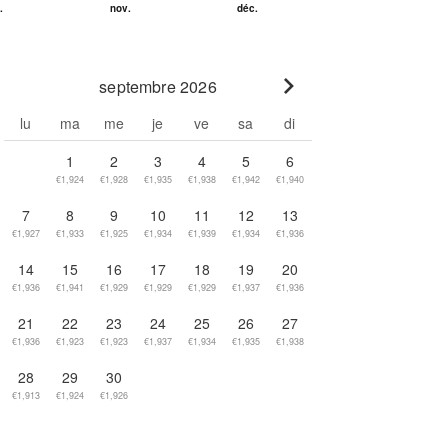
septembre 2026
Go to next month
lu
ma
me
je
ve
sa
di
1
2
3
4
5
6
€1,924
€1,928
€1,935
€1,938
€1,942
€1,940
7
8
9
10
11
12
13
€1,927
€1,933
€1,925
€1,934
€1,939
€1,934
€1,936
14
15
16
17
18
19
20
€1,936
€1,941
€1,929
€1,929
€1,929
€1,937
€1,936
21
22
23
24
25
26
27
€1,936
€1,923
€1,923
€1,937
€1,934
€1,935
€1,938
28
29
30
€1,913
€1,924
€1,926