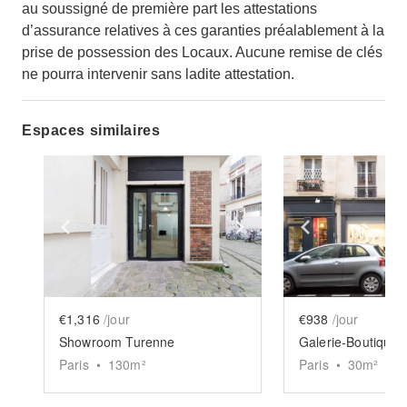
au soussigné de première part les attestations
d’assurance relatives à ces garanties préalablement à la
prise de possession des Locaux. Aucune remise de clés
ne pourra intervenir sans ladite attestation.
Espaces similaires
Show previous slide
Show next slide
Show previ
€1,316
/jour
€938
/jour
Showroom Turenne
Paris
•
130
m²
Paris
•
30
m²