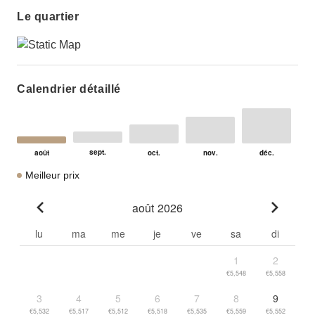
Le quartier
Calendrier détaillé
Meilleur prix
août 2026
Go to previous month
Go to n
lu
ma
me
je
ve
sa
di
1
2
€5,548
€5,558
3
4
5
6
7
8
9
€5,532
€5,517
€5,512
€5,518
€5,535
€5,559
€5,552