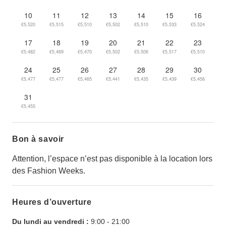
10
11
12
13
14
15
16
€5,520
€5,515
€5,510
€5,502
€5,510
€5,533
€5,524
17
18
19
20
21
22
23
€5,482
€5,469
€5,470
€5,502
€5,506
€5,517
€5,510
24
25
26
27
28
29
30
€5,477
€5,477
€5,465
€5,441
€5,435
€5,439
€5,456
31
€5,455
Bon à savoir
Attention, l’espace n’est pas disponible à la location lors
des Fashion Weeks.
Heures d’ouverture
Du lundi au vendredi :
9:00
-
21:00