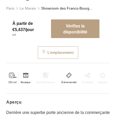
Paris
Le Marais
Showroom des Francs-Bourgeois
À partir de
Vérifiez la
€5,437/jour
disponibilité
HT
L’emplacement
150
m2
Boutique
Bar & Restaurant
Événementiel
À partager
Atypique
aperçu
Derrière une superbe porte ancienne de la commerçante