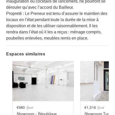
inauguration ou cocktails de lancement, ne pourront se
dérouler qu’avec l’accord du Bailleur.
Propreté : Le Preneur est tenu d’assurer le maintien des
locaux en l’état pendant toute la durée de la mise à
disposition et de les utiliser raisonnablement. Il les
rendra dans l’état où il les a reçus : ménage compris,
poubelles enlevées, meubles remis en place.
Espaces similaires
Show previous slide
Show next slide
Show previ
€980
/jour
€1,316
/jour
Showroom - République
Showroom Turen