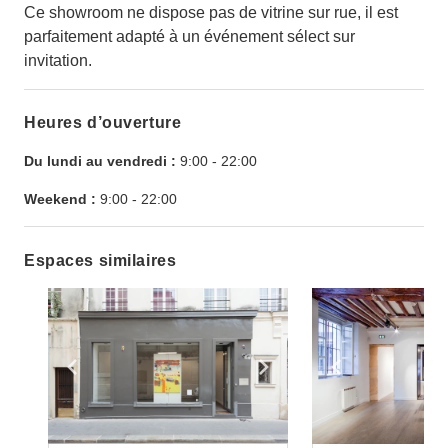
Ce showroom ne dispose pas de vitrine sur rue, il est
parfaitement adapté à un événement sélect sur
invitation.
Heures d’ouverture
Du lundi au vendredi :
9:00
-
22:00
Weekend :
9:00
-
22:00
Espaces similaires
Show previous slide
Show next slide
Show previ