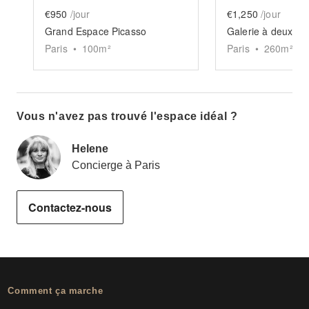
€950
/jour
€1,250
/jour
Grand Espace Picasso
Paris
•
100
m²
Paris
•
260
m²
Vous n'avez pas trouvé l'espace idéal ?
Helene
Concierge à Paris
Contactez-nous
Comment ça marche