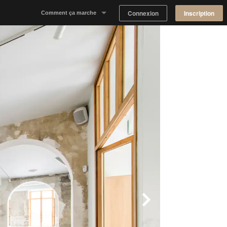
Connexion
Inscription
Comment ça marche
Notre concept
Proposer un espace
Trouver un espace
Tableau de Bord Propriétaire