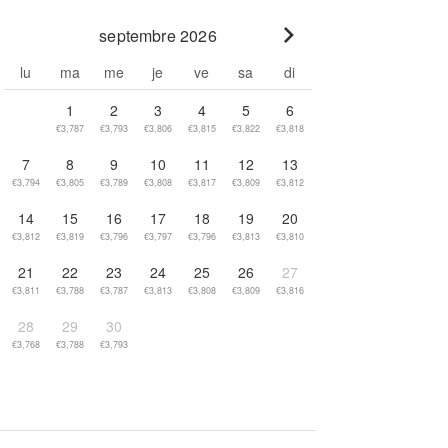
septembre 2026
Go to next month
lu
ma
me
je
ve
sa
di
1
2
3
4
5
6
€3,787
€3,793
€3,806
€3,815
€3,822
€3,818
7
8
9
10
11
12
13
€3,794
€3,805
€3,789
€3,808
€3,817
€3,809
€3,812
14
15
16
17
18
19
20
€3,812
€3,819
€3,796
€3,797
€3,796
€3,813
€3,810
21
22
23
24
25
26
27
€3,811
€3,788
€3,787
€3,813
€3,808
€3,809
€3,816
28
29
30
€3,768
€3,788
€3,793