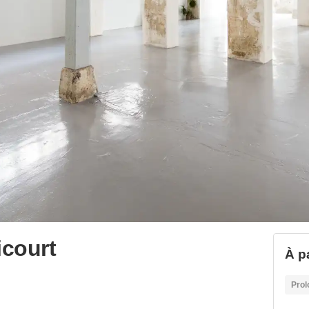
court
À pa
Prol