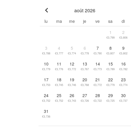
août 2026
Go to previous month
lu
ma
me
je
ve
sa
di
1
2
€3,799
€3,806
3
4
5
6
7
8
9
€3,788
€3,777
€3,774
€3,778
€3,790
€3,807
€3,802
10
11
12
13
14
15
16
€3,779
€3,776
€3,772
€3,767
€3,773
€3,789
€3,782
17
18
19
20
21
22
23
€3,753
€3,745
€3,746
€3,768
€3,772
€3,779
€3,774
24
25
26
27
28
29
30
€3,752
€3,752
€3,743
€3,726
€3,722
€3,725
€3,737
31
€3,736