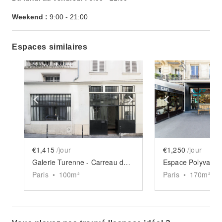
Weekend :
9:00
-
21:00
Espaces similaires
Show previous slide
Show next slide
Show previ
€1,415
/jour
€1,250
/jour
Galerie Turenne - Carreau du Temple
Paris
•
100
m²
Paris
•
170
m²