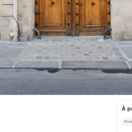
À pa
Prol