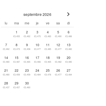
septembre 2026
Go to next month
lu
ma
me
je
ve
sa
di
1
2
3
4
5
6
€3,455
€3,462
€3,475
€3,483
€3,490
€3,486
7
8
9
10
11
12
13
€3,462
€3,473
€3,458
€3,477
€3,485
€3,477
€3,480
14
15
16
17
18
19
20
€3,480
€3,487
€3,465
€3,466
€3,465
€3,482
€3,480
21
22
23
24
25
26
27
€3,480
€3,459
€3,459
€3,484
€3,476
€3,477
€3,484
28
29
30
€3,437
€3,457
€3,460