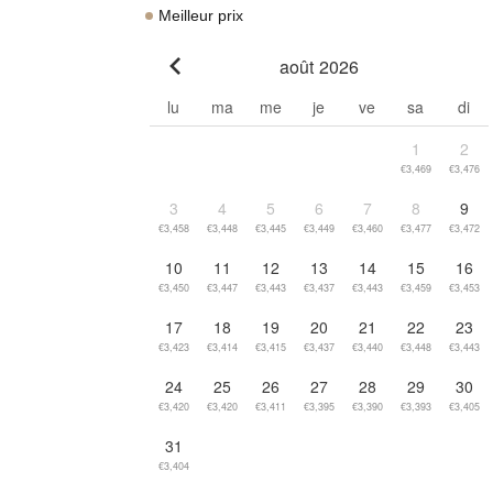
Meilleur prix
août 2026
Go to previous month
lu
ma
me
je
ve
sa
di
1
2
€3,469
€3,476
3
4
5
6
7
8
9
€3,458
€3,448
€3,445
€3,449
€3,460
€3,477
€3,472
10
11
12
13
14
15
16
€3,450
€3,447
€3,443
€3,437
€3,443
€3,459
€3,453
17
18
19
20
21
22
23
€3,423
€3,414
€3,415
€3,437
€3,440
€3,448
€3,443
24
25
26
27
28
29
30
€3,420
€3,420
€3,411
€3,395
€3,390
€3,393
€3,405
31
€3,404