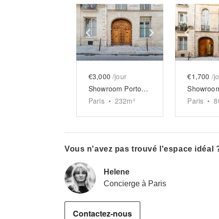
Show previous slide
Show next slid
Show 
€3,000
/jour
€1,700
/j
Showroom Portofoin
Showroom
Paris
•
232
m²
Paris
•
8
Vous n'avez pas trouvé l'espace idéal 
Helene
Concierge à Paris
Contactez-nous