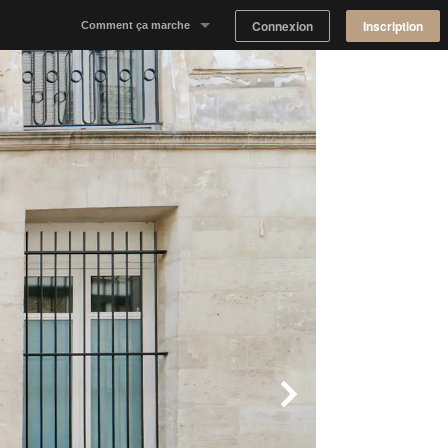
Connexion
Inscription
Comment ça marche
Notre concept
Proposer un espace
Trouver un espace
Tableau de Bord Propriétaire