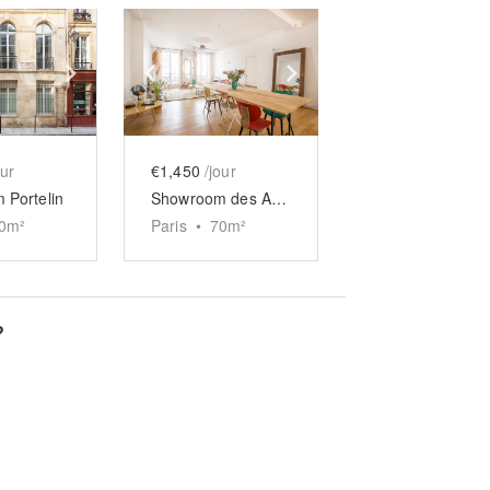
e
previous slide
Show next slide
Show previous slide
Show next slide
our
€1,450
/jour
 Portelin
Showroom des Archives
0
m²
Paris
•
70
m²
?