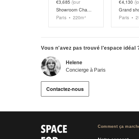
€3,685
/jour
€4,130
/j
Showroom Champs Elysées
Paris
•
220
m²
Paris
•
2
Vous n'avez pas trouvé l'espace idéal 
Helene
Concierge à Paris
Contactez-nous
Comment ça march