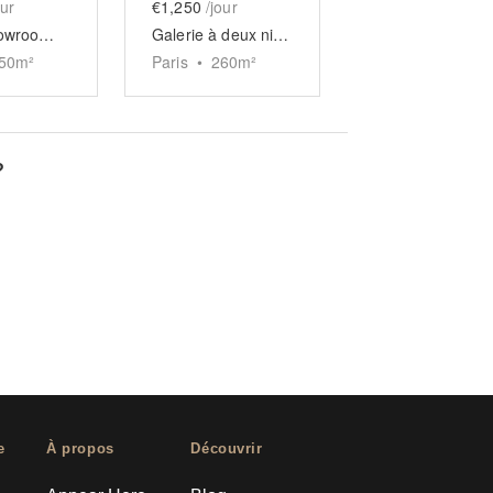
our
€1,250
/jour
Grand showroom Saint-Honoré
Galerie à deux niveaux des Tuileries
50
m²
Paris
•
260
m²
?
e
À propos
Découvrir