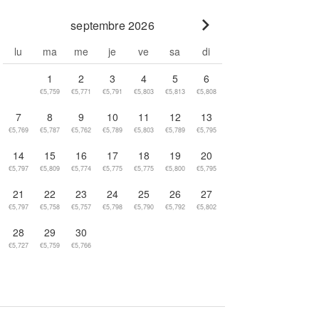
septembre 2026
Go to next month
lu
ma
me
je
ve
sa
di
1
2
3
4
5
6
€5,759
€5,771
€5,791
€5,803
€5,813
€5,808
7
8
9
10
11
12
13
€5,769
€5,787
€5,762
€5,789
€5,803
€5,789
€5,795
14
15
16
17
18
19
20
€5,797
€5,809
€5,774
€5,775
€5,775
€5,800
€5,795
21
22
23
24
25
26
27
€5,797
€5,758
€5,757
€5,798
€5,790
€5,792
€5,802
28
29
30
€5,727
€5,759
€5,766