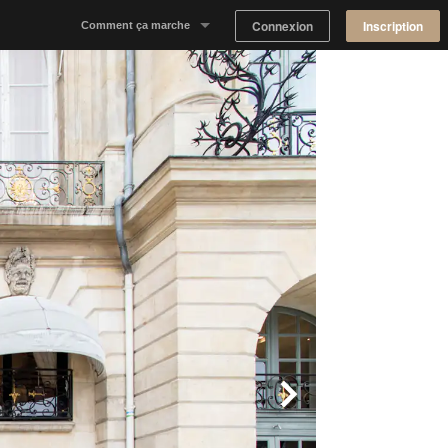
Connexion
Inscription
Comment ça marche
Notre concept
Proposer un espace
Trouver un espace
Tableau de Bord Propriétaire