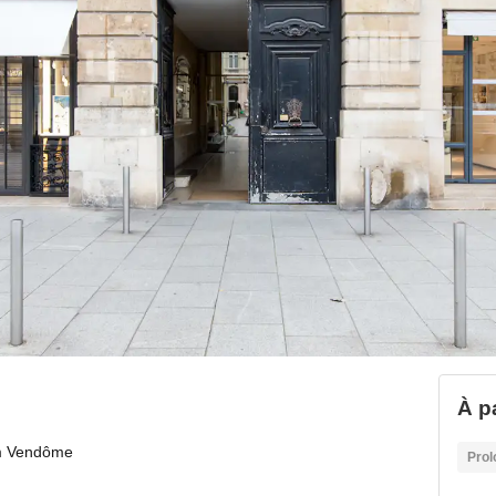
À pa
 Vendôme
Prol