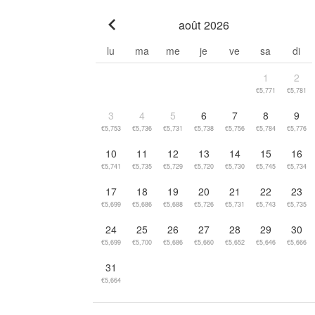
août 2026
Go to previous month
lu
ma
me
je
ve
sa
di
1
2
€5,771
€5,781
3
4
5
6
7
8
9
€5,753
€5,736
€5,731
€5,738
€5,756
€5,784
€5,776
10
11
12
13
14
15
16
€5,741
€5,735
€5,729
€5,720
€5,730
€5,745
€5,734
17
18
19
20
21
22
23
€5,699
€5,686
€5,688
€5,726
€5,731
€5,743
€5,735
24
25
26
27
28
29
30
€5,699
€5,700
€5,686
€5,660
€5,652
€5,646
€5,666
31
€5,664