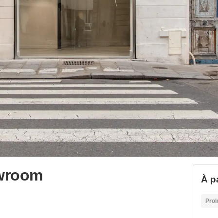
wroom
À p
Prol