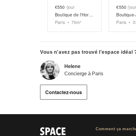
€550
/jour
€550
/jou
Boutique de l'Horloge sur trois niveaux
Paris
•
70
m²
Paris
•
3
Vous n'avez pas trouvé l'espace idéal 
Helene
Concierge à Paris
Contactez-nous
Comment ça march