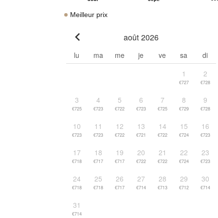
Meilleur prix
août 2026
Go to previous month
lu
ma
me
je
ve
sa
di
1
2
€727
€728
3
4
5
6
7
8
9
€725
€723
€722
€723
€725
€729
€728
10
11
12
13
14
15
16
€723
€723
€722
€721
€722
€724
€723
17
18
19
20
21
22
23
€718
€717
€717
€722
€722
€724
€723
24
25
26
27
28
29
30
€718
€718
€717
€714
€713
€712
€714
31
€714