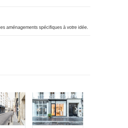
es aménagements spécifiques à votre idée.
e
previous slide
Show next slide
Show previous slide
Show next slide