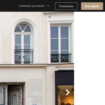
Connexion
Inscription
Comment ça marche
Notre concept
Proposer un espace
Trouver un espace
Tableau de Bord Propriétaire