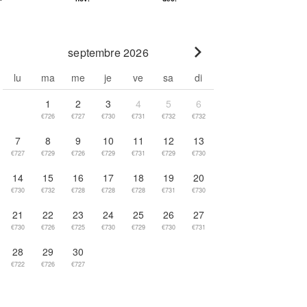
septembre 2026
Go to next month
lu
ma
me
je
ve
sa
di
1
2
3
4
5
6
€726
€727
€730
€731
€732
€732
7
8
9
10
11
12
13
€727
€729
€726
€729
€731
€729
€730
14
15
16
17
18
19
20
€730
€732
€728
€728
€728
€731
€730
21
22
23
24
25
26
27
€730
€726
€725
€730
€729
€730
€731
28
29
30
€722
€726
€727