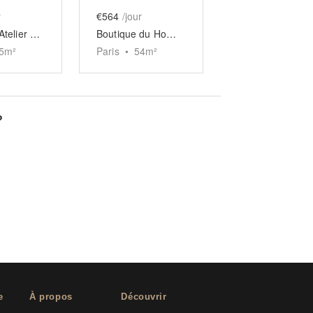
r
€564
/jour
Boutique-Atelier Carreau du Temple
Boutique du Homa Village
5
m²
Paris
•
54
m²
?
e
À propos
Découvrir