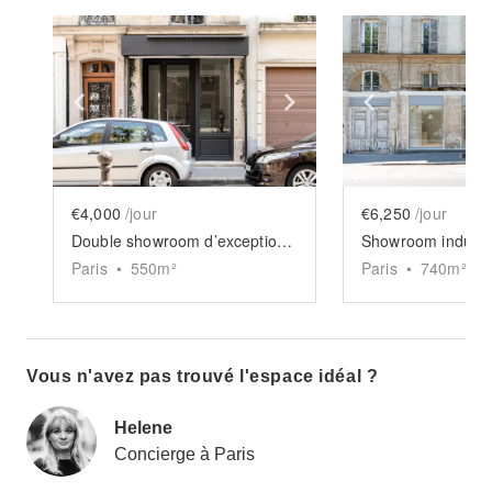
Show previous slide
Show next slide
Show previ
€4,000
/jour
€6,250
/jour
Double showroom d’exception Goncourt
Paris
•
550
m²
Paris
•
740
m²
Vous n'avez pas trouvé l'espace idéal ?
Helene
Concierge à Paris