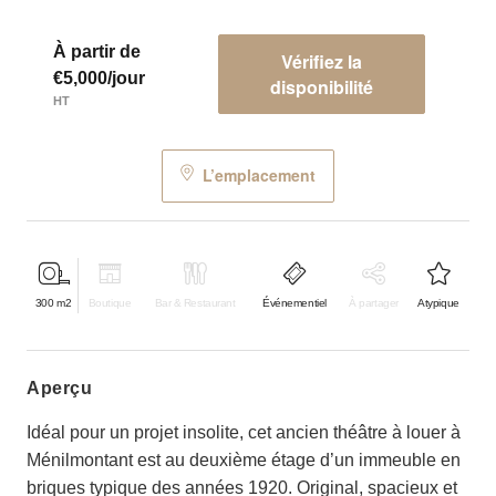
À partir de
Vérifiez la
€5,000/jour
disponibilité
HT
L’emplacement
300
m2
Boutique
Bar & Restaurant
Événementiel
À partager
Atypique
aperçu
Idéal pour un projet insolite, cet ancien théâtre à louer à
Ménilmontant est au deuxième étage d’un immeuble en
briques typique des années 1920. Original, spacieux et